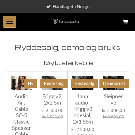
Håndlaget i Norge
Gå
til
hovedinnhold
Ryddesalg, demo og brukt
Høyttalerkabler
Ny
Restesalg
Restesalg
Demobrukt
Audio
Frigg v2,
fana
Sleipner
Art
2x2,5m
audio -
v3
Cable
Frigg v3
kr 2 500,00
kr 5 000,00
SC-5
spesial,
kr 3 520,00
kr 8 800,00
Classic
2x1,55m
Speaker
kr 2 500,00
Cable