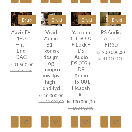
Brukt
Brukt
Brukt
Brukt
Aavik D-
Vivid
Yamaha
PS Audio
180
Audio
GT-5000
Aspen
High
B1 –
+ Lokk +
FR30
End
ikonisk
DS
kr 200 000,00
DAC
design
Audio
kr 410 000,00
og
DS 003 +
kr 31 500,00
kompro
DS
kr 79 000,00
missløs
Audio
high-
HS-001
end-lyd
Headsh
ell
kr 40 000,00
kr 100 000,00
kr 150 000,00
kr 180 500,00
Legg til handlevogn
Legg til handlevogn
Legg til handlevogn
Legg til hand