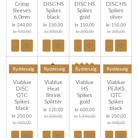
Crimp
DISC HS
DISC HS
DISC HS
Sleeves
Spikes
Spikes
Spikes
6.0mm
black
gold
silver
kr 240,00
kr 150,00
kr 150,00
kr 150,00
kr 410,00
kr 300,00
kr 300,00
kr 300,00
Legg til handlevogn
Legg til handlevogn
Legg til handlevogn
Legg til hand
Ryddesalg
Ryddesalg
Ryddesalg
Ryddesalg
Viablue
Viablue
Viablue
Viablue
DISC
Heat
HS
PEAKS
QTC
Shrink
Spikes
QTC
Spikes
Splitter
gold
Spikes
black
black
kr 120,00
kr 600,00
kr 250,00
kr 250,00
kr 230,00
kr 1 340,00
kr 400,00
kr 400,00
Legg til handlevogn
Legg til handlevogn
Legg til handlevogn
Legg til hand