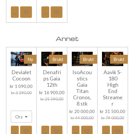
Legg til handlevogn
Legg til handlevogn
Annet
Ny
Brukt
Brukt
Brukt
Devialet
Denafri
IsoAcou
Aavik S-
Cocoon
ps Gaia
stics
180
12th
Gaia
High
kr 1 090,00
Titan
End
kr 16 900,00
kr 3 290,00
Cronos,
Streame
kr 25 590,00
8 stk
r
kr 20 000,00
kr 31 500,00
kr 44 000,00
kr 79 000,00
Legg til handlevogn
Legg til handlevogn
Legg til handlevogn
Legg til hand