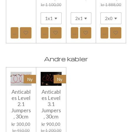
kr 1 100,00
kr 1 888,00
Legg til handlevogn
Se detaljer
Legg til handlevogn
Legg til hand
Andre kabler
Ny
Ny
Anticabl
Anticabl
es Level
es Level
2.1
3.1
Jumpers
Jumpers
, 30cm
, 30cm
kr 300,00
kr 900,00
kr 450,00
kr 1 200,00