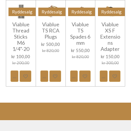
Ryddesalg
Ryddesalg
Ryddesalg
Ryddesalg
Viablue
Viablue
Viablue
Viablue
Thread
TS RCA
TS
XS F
Sticks
Plugs
Spades 6
Extensio
M6
mm
ns
kr 500,00
1/4"-20
Adapter
kr 550,00
kr 820,00
kr 100,00
kr 150,00
kr 820,00
kr 200,00
kr 300,00
Legg til handlevogn
Legg til handlevogn
Legg til handlevogn
Legg til hand