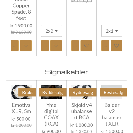
kr 3 500,00
Copper
Spade, 8
feet
kr 1 900,00
kr 3 150,00
Legg til handlevogn
Legg til handlevogn
Legg til handlevogn
Legg til hand
Signalkabler
Brukt
Ryddesalg
Ryddesalg
Restesalg
Emotiva
Yme
Skjold v4
Balder
XLR, 5m
digital
ubalanse
v2
COAX
rt RCA
balanser
kr 500,00
(RCA)
t XLR
kr 1 000,00
kr 1 200,00
kr 900,00
kr 1 500,00
kr 1 380,00