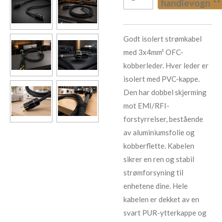
handlevogn
Godt isolert strømkabel
med 3x4mm² OFC-
kobberleder. Hver leder er
isolert med PVC-kappe.
Den har dobbel skjerming
mot EMI/RFI-
forstyrrelser, bestående
av aluminiumsfolie og
kobberflette. Kabelen
sikrer en ren og stabil
strømforsyning til
enhetene dine. Hele
kabelen er dekket av en
svart PUR-ytterkappe og