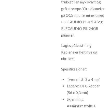
trukket i en myk svart og
grå strømpe. Ytre diameter
på Ø15 mm. Terminert med
ELECAUDIO PI-07GB og
ELECAUDIO PS-24GB
plugger.
Lages på bestilling.
Kablene er helt nye og
ubrukte.
Spesifikasjoner:
Tverrsnitt: 3 x 4 mm²
Ledere: OFC-kobber
(56 x 0,3 mm)
Skjerming:
Aluminiumsfolie +