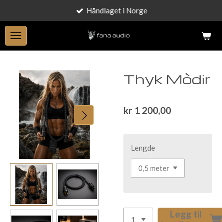
Håndlaget i Norge
Gå
til
hovedinnhold
Thyk Mòdir
kr 1 200,00
Lengde
Legg til