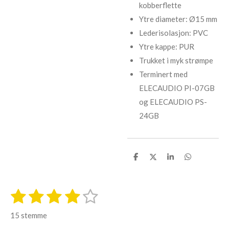
kobberflette
Ytre diameter: Ø15 mm
Lederisolasjon: PVC
Ytre kappe: PUR
Trukket i myk strømpe
Terminert med
ELECAUDIO PI-07GB
og ELECAUDIO PS-
24GB
D
D
D
D
e
e
e
e
l
l
l
l
e
1
2
3
4
5
S
V
e
s
s
s
s
s
u
n
15 stemme
d
r
t
t
t
t
t