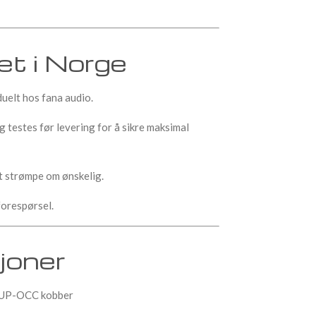
t i Norge
uelt hos fana audio.
g testes før levering for å sikre maksimal
t strømpe om ønskelig.
forespørsel.
joner
 UP-OCC kobber