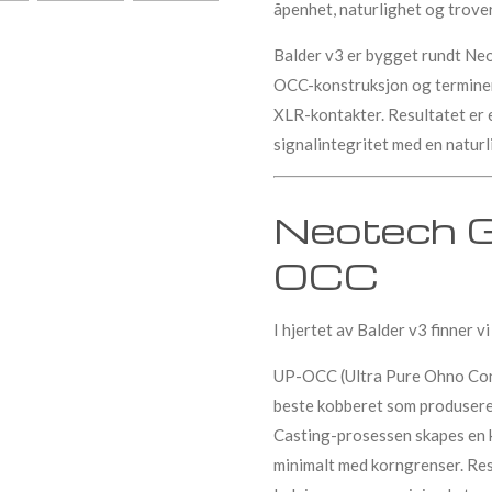
åpenhet, naturlighet og trover
Balder v3 er bygget rundt N
OCC-konstruksjon og termine
XLR-kontakter. Resultatet er
signalintegritet med en naturl
Neotech 
OCC
I hjertet av Balder v3 finner
UP-OCC (Ultra Pure Ohno Con
beste kobberet som produsere
Casting-prosessen skapes en k
minimalt med korngrenser. Res