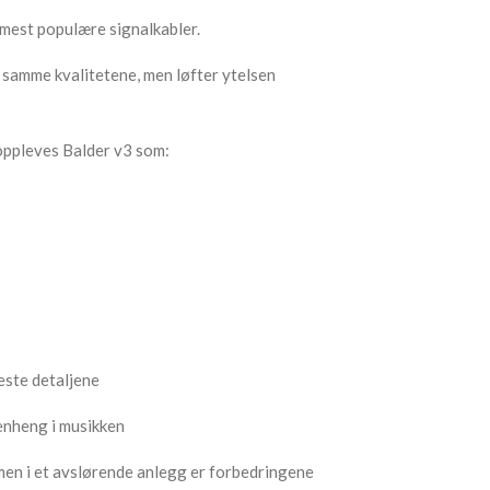
 mest populære signalkabler.
 samme kvalitetene, men løfter ytelsen
ppleves Balder v3 som:
este detaljene
enheng i musikken
 men i et avslørende anlegg er forbedringene