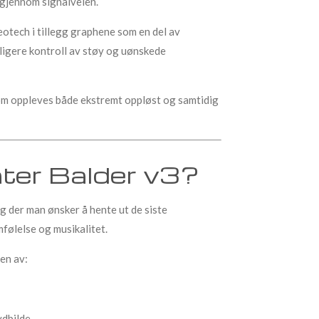
 gjennom signalveien.
otech i tillegg graphene som en del av
ligere kontroll av støy og uønskede
om oppleves både ekstremt oppløst og samtidig
åter Balder v3?
gg der man ønsker å hente ut de siste
følelse og musikalitet.
en av:
ydbilde