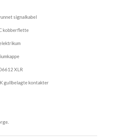
vunnet signalkabel
 kobberflette
ielektrikum
miumkappe
-06612 XLR
K gullbelagte kontakter
rge.