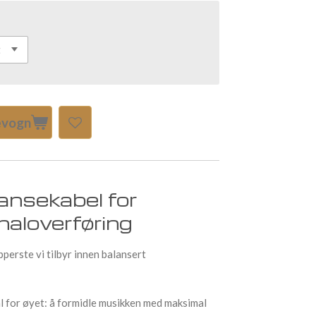
levogn
ansekabel for
naloverføring
perste vi tilbyr innen balansert
ål for øyet: å formidle musikken med maksimal