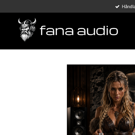
Håndla
Gå
til
hovedinnhold