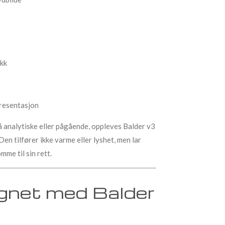
kk
resentasjon
å analytiske eller pågående, oppleves Balder v3
en tilfører ikke varme eller lyshet, men lar
me til sin rett.
net med Balder