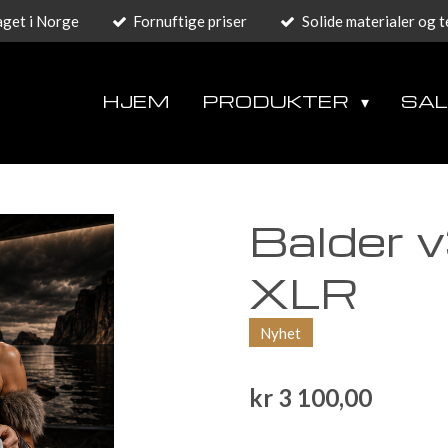
get i Norge
Fornuftige priser
Solide materialer og 
HJEM
PRODUKTER
SA
Balder v
XLR
Nyhet
kr 3 100,00