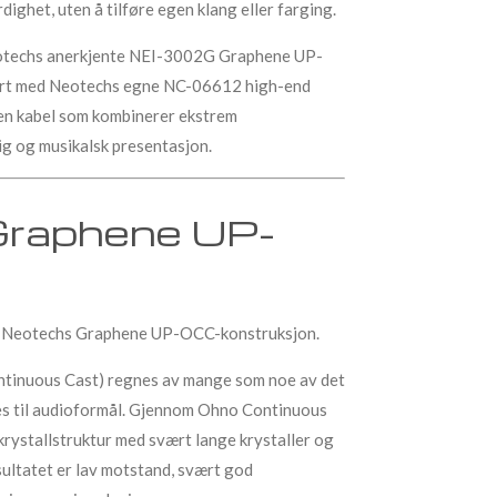
dighet, uten å tilføre egen klang eller farging.
eotechs anerkjente NEI-3002G Graphene UP-
rt med Neotechs egne NC-06612 high-end
 en kabel som kombinerer ekstrem
ig og musikalsk presentasjon.
Graphene UP-
 vi Neotechs Graphene UP-OCC-konstruksjon.
tinuous Cast) regnes av mange som noe av det
s til audioformål. Gjennom Ohno Continuous
rystallstruktur med svært lange krystaller og
ultatet er lav motstand, svært god