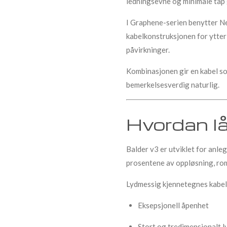
ledningsevne og minimale tap
I Graphene-serien benytter Ne
kabelkonstruksjonen for ytter
påvirkninger.
Kombinasjonen gir en kabel s
bemerkelsesverdig naturlig.
Hvordan l
Balder v3 er utviklet for anle
prosentene av oppløsning, rom
Lydmessig kjennetegnes kabel
Eksepsjonell åpenhet
Stort og tredimensjonalt l