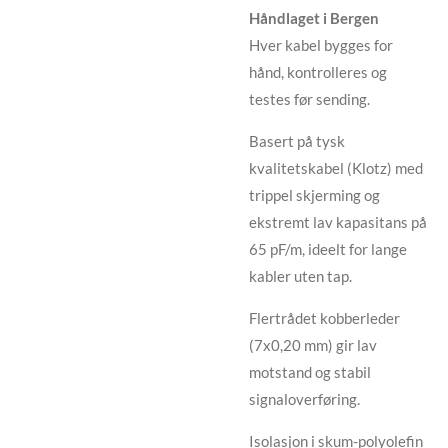
Håndlaget i Bergen
Hver kabel bygges for
hånd, kontrolleres og
testes før sending.
Basert på tysk
kvalitetskabel (Klotz) med
trippel skjerming og
ekstremt lav kapasitans på
65 pF/m, ideelt for lange
kabler uten tap.
Flertrådet kobberleder
(7x0,20 mm) gir lav
motstand og stabil
signaloverføring.
Isolasjon i skum-polyolefin