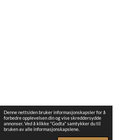
n
e
Denne nettsiden bruker informasjonskapsler for å
forbedre opplevelsen din og vise skreddersydde
annonser. Ved å klikke "Godta" samtykker du til
bruken av alle informasjonskapslene.