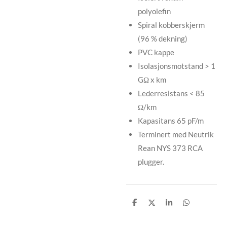
polyolefin
Spiral kobberskjerm
(96 % dekning)
PVC kappe
Isolasjonsmotstand > 1
GΩ x km
Lederresistans < 85
Ω/km
Kapasitans 65 pF/m
Terminert med Neutrik
Rean NYS 373 RCA
plugger.
D
D
D
D
e
e
e
e
l
l
l
l