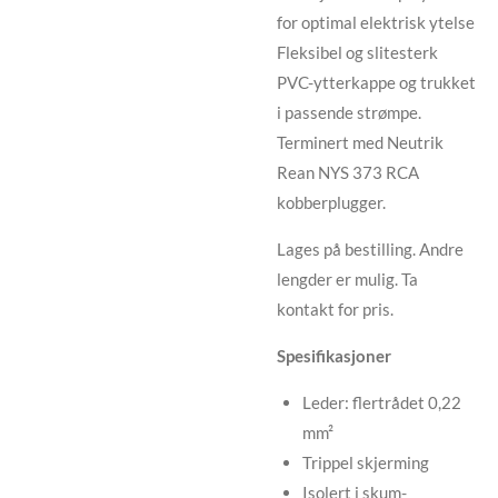
for optimal elektrisk ytelse
Fleksibel og slitesterk
PVC-ytterkappe og trukket
i passende strømpe.
Terminert med Neutrik
Rean NYS 373 RCA
kobberplugger.
Lages på bestilling. Andre
lengder er mulig. Ta
kontakt for pris.
Spesifikasjoner
Leder: flertrådet 0,22
mm²
Trippel skjerming
Isolert i skum-