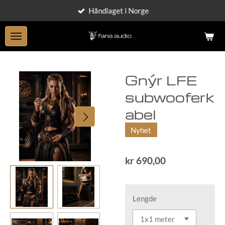
Håndlaget i Norge
Gå
til
hovedinnhold
Gnýr LFE
subwooferk
abel
Nyhet
kr 690,00
Lengde